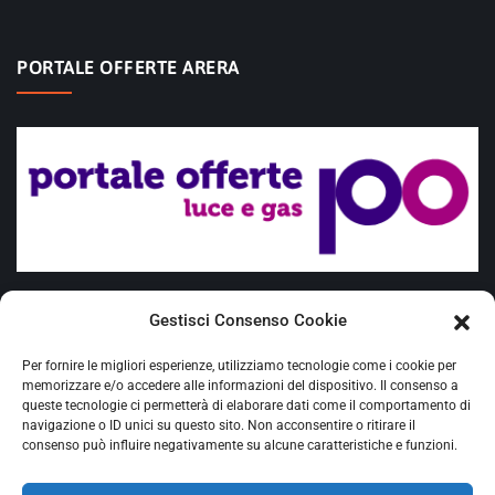
PORTALE OFFERTE ARERA
Offerte placet
Gestisci Consenso Cookie
Fuel Mix
Per fornire le migliori esperienze, utilizziamo tecnologie come i cookie per
Requisiti Cliente vulnerabile
memorizzare e/o accedere alle informazioni del dispositivo. Il consenso a
queste tecnologie ci permetterà di elaborare dati come il comportamento di
navigazione o ID unici su questo sito. Non acconsentire o ritirare il
Ciclone Harry - delibera Arera 20/2026/R/COM
consenso può influire negativamente su alcune caratteristiche e funzioni.
Proroga agevolazioni sisma