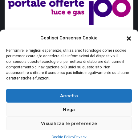
Offerte placet
Gestisci Consenso Cookie
Fuel Mix
Per fornire le migliori esperienze, utilizziamo tecnologie come i cookie
per memorizzare e/o accedere alle informazioni del dispositivo. Il
Requisiti Cliente vulnerabile
consenso a queste tecnologie ci permetterà di elaborare dati come il
comportamento di navigazione o ID unici su questo sito. Non
acconsentire o ritirare il consenso può influire negativamente su alcune
Ciclone Harry - delibera Arera 20/2026/R/COM
caratteristiche e funzioni.
Proroga agevolazioni sisma
Accetta
Nega
Visualizza le preferenze
Orangy S.r.l. © 2026 - P. IVA 15487381004
Cookie Policy
Privacy