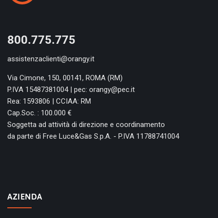
800.775.775
assistenzaclienti@orangy.it
Via Cimone, 150, 00141, ROMA (RM)
P.IVA 15487381004 | pec: orangy@pec.it
Rea: 1593806 | CCIAA: RM
Cap.Soc. : 100.000 €
Soggetta ad attività di direzione e coordinamento
da parte di Free Luce&Gas S.p.A. - P.IVA 11788741004
AZIENDA