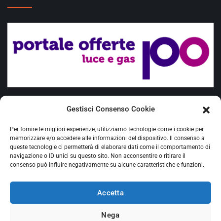
Offerte placet
Gestisci Consenso Cookie
Fuel Mix
Per fornire le migliori esperienze, utilizziamo tecnologie come i cookie per
Requisiti Cliente vulnerabile
memorizzare e/o accedere alle informazioni del dispositivo. Il consenso a
queste tecnologie ci permetterà di elaborare dati come il comportamento di
navigazione o ID unici su questo sito. Non acconsentire o ritirare il
Ciclone Harry - delibera Arera 20/2026/R/COM
consenso può influire negativamente su alcune caratteristiche e funzioni.
Proroga agevolazioni sisma
Accetta
Nega