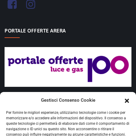
PORTALE OFFERTE ARERA
Offerte placet
Gestisci Consenso Cookie
Fuel Mix
Per fornire le migliori esperienze, utilizziamo tecnologie come i cookie per
Requisiti Cliente vulnerabile
memorizzare e/o accedere alle informazioni del dispositivo. Il consenso a
queste tecnologie ci permetterà di elaborare dati come il comportamento di
navigazione o ID unici su questo sito. Non acconsentire o ritirare il
Ciclone Harry - delibera Arera 20/2026/R/COM
consenso può influire negativamente su alcune caratteristiche e funzioni.