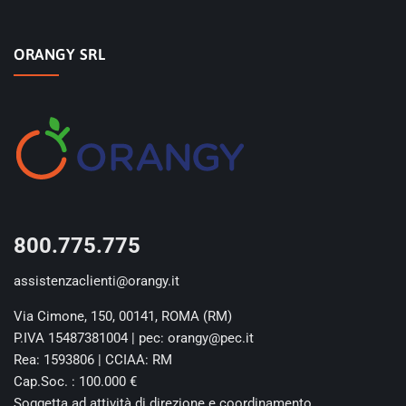
ORANGY SRL
800.775.775
assistenzaclienti@orangy.it
Via Cimone, 150, 00141, ROMA (RM)
P.IVA 15487381004 | pec: orangy@pec.it
Rea: 1593806 | CCIAA: RM
Cap.Soc. : 100.000 €
Soggetta ad attività di direzione e coordinamento