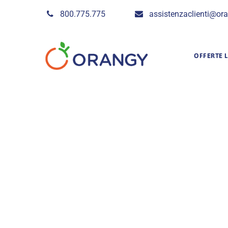
Skip
800.775.775
assistenzaclienti@ora
to
content
OFFERTE L