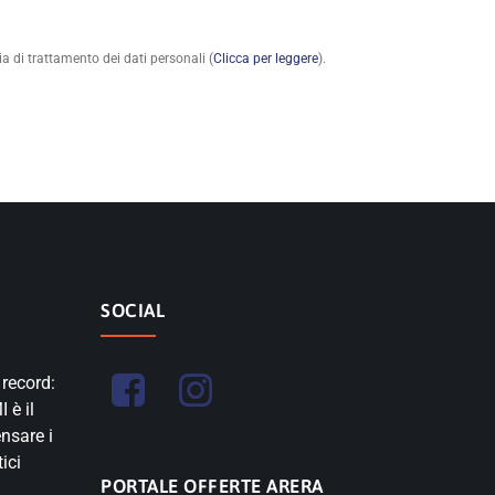
a di trattamento dei dati personali (
Clicca per leggere
).
SOCIAL
 record:
 è il
nsare i
ici
PORTALE OFFERTE ARERA