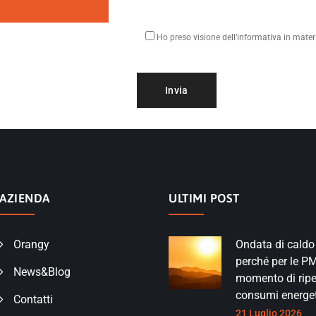
Ho preso visione dell’informativa in materi
AZIENDA
ULTIMI POST
Orangy
Ondata di caldo
perché per le PMI
News&Blog
momento di ripe
consumi energet
Contatti
21 Luglio 2026