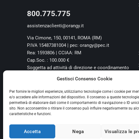
800.775.775
assistenzaclienti@orangy.it
Via Cimone, 150, 00141, ROMA (RM)
P.IVA 15487381004 | pec: orangy@pec.it
Rea: 1593806 | CCIAA: RM
Cap.Soc. : 100.000 €
Soggetta ad attività di direzione e coordinamento
da parte di Free Luce&Gas S.p.A. - P.IVA
Gestisci Consenso Cookie
11788741004
Per fornire le migliori esperienze, utilizziamo tecnologie come i cookie per m
e/o accedere alle informazioni del dispositivo. Il consenso a queste tecnologie
permetterà di elaborare dati come il comportamento di navigazione o ID unic
sito. Non acconsentire o ritirare il consenso può influire negativamente su al
caratteristiche e funzioni.
Accetta
Nega
Visualizza le p