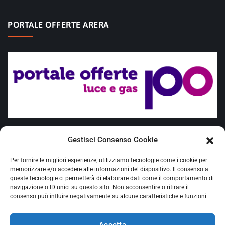
PORTALE OFFERTE ARERA
Offerte placet
Gestisci Consenso Cookie
Fuel Mix
Per fornire le migliori esperienze, utilizziamo tecnologie come i cookie per
Requisiti Cliente vulnerabile
memorizzare e/o accedere alle informazioni del dispositivo. Il consenso a
queste tecnologie ci permetterà di elaborare dati come il comportamento di
navigazione o ID unici su questo sito. Non acconsentire o ritirare il
Ciclone Harry - delibera Arera 20/2026/R/COM
consenso può influire negativamente su alcune caratteristiche e funzioni.
Proroga agevolazioni sisma
Accetta