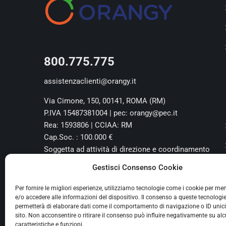
800.775.775
assistenzaclienti@orangy.it
Via Cimone, 150, 00141, ROMA (RM)
P.IVA 15487381004 | pec: orangy@pec.it
Rea: 1593806 | CCIAA: RM
Cap.Soc. : 100.000 €
Soggetta ad attività di direzione e coordinamento
da parte di Free Luce&Gas S.p.A. - P.IVA
Gestisci Consenso Cookie
11788741004
Per fornire le migliori esperienze, utilizziamo tecnologie come i cookie per m
e/o accedere alle informazioni del dispositivo. Il consenso a queste tecnologie
permetterà di elaborare dati come il comportamento di navigazione o ID unic
sito. Non acconsentire o ritirare il consenso può influire negativamente su al
caratteristiche e funzioni.