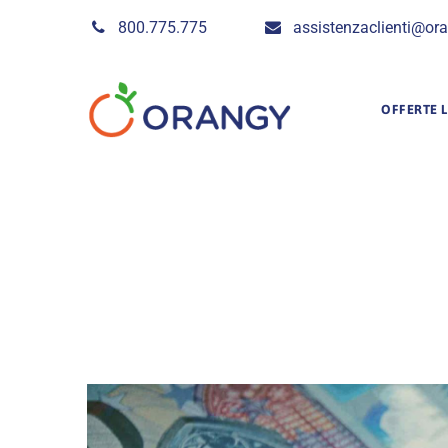
Skip
800.775.775
assistenzaclienti@ora
to
content
OFFERTE L