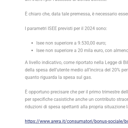
È chiaro che, data tale premessa, è necessario esser
I parametri ISEE previsti per il 2024 sono:
Isee non superiore a 9.530,00 euro;
Isee non superiore a 20 mila euro, con almeno 
A livello indicativo, come riportato nella Legge di 
della spesa dell’utente medio all’incirca del 20% per l
quanto riguarda la spesa sul gas.
È opportuno precisare che per il primo trimestre de
per specifiche casistiche anche un contributo straordin
riduzioni di spesa spettanti alla propria situazione l
https://www.arera.it/consumatori/bonus-sociale/b