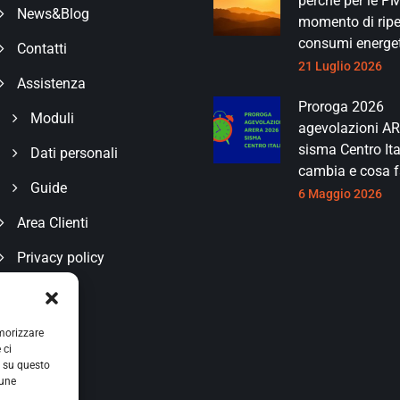
perché per le PMI
News&Blog
momento di ripe
consumi energet
Contatti
21 Luglio 2026
Assistenza
Proroga 2026
Moduli
agevolazioni A
sisma Centro Ita
Dati personali
cambia e cosa f
Guide
6 Maggio 2026
Area Clienti
Privacy policy
emorizzare
 ci
i su questo
cune