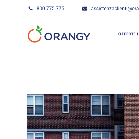
Skip
800.775.775
assistenzaclienti@ora
to
content
OFFERTE L