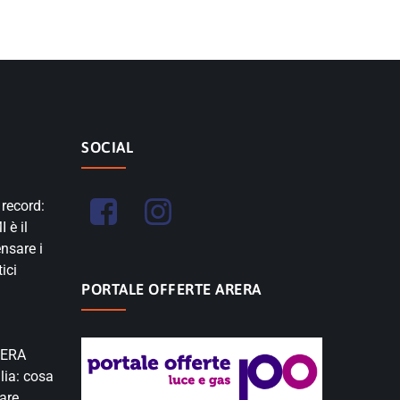
SOCIAL
 record:
 è il
nsare i
ici
PORTALE OFFERTE ARERA
RERA
lia: cosa
are