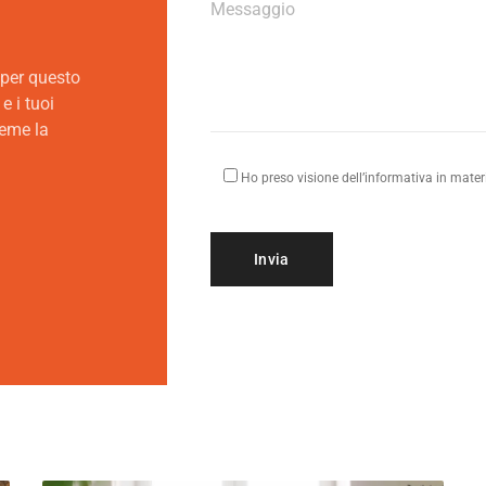
 per questo
e i tuoi
ieme la
Ho preso visione dell’informativa in materi