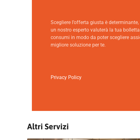
Scegliere l’offerta giusta è determinante,
un nostro esperto valuterà la tua bolletta 
consumi in modo da poter scegliere ass
migliore soluzione per te.
Privacy Policy
Altri Servizi