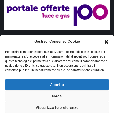
Offerte placet
Gestisci Consenso Cookie
Fuel Mix
Per fornire le migliori esperienze, utilizziamo tecnologie come i cookie per
Requisiti Cliente vulnerabile
memorizzare e/o accedere alle informazioni del dispositivo. Il consenso a
queste tecnologie ci permetterà di elaborare dati come il comportamento di
navigazione o ID unici su questo sito. Non acconsentire o ritirare il
Ciclone Harry - delibera Arera 20/2026/R/COM
consenso può influire negativamente su alcune caratteristiche e funzioni.
Proroga agevolazioni sisma
Accetta
Nega
Visualizza le preferenze
Orangy S.r.l. © 2026 - P. IVA 15487381004